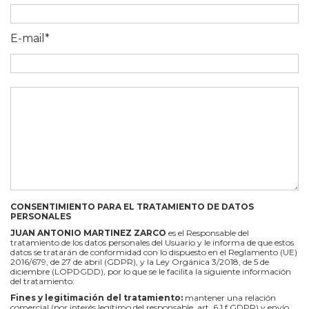
E-mail*
CONSENTIMIENTO PARA EL TRATAMIENTO DE DATOS
PERSONALES
JUAN ANTONIO MARTINEZ ZARCO
es el Responsable del
tratamiento de los datos personales del Usuario y le informa de que estos
datos se tratarán de conformidad con lo dispuesto en el Reglamento (UE)
2016/679, de 27 de abril (GDPR), y la Ley Orgánica 3/2018, de 5 de
diciembre (LOPDGDD), por lo que se le facilita la siguiente información
del tratamiento:
Fines y legitimación del tratamiento:
mantener una relación
comercial (por interés legítimo del responsable, art. 6.1.f GDPR) y envío